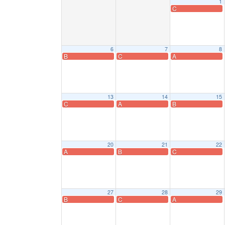
1
C
6
7
8
B
C
A
13
14
15
C
A
B
20
21
22
A
B
C
27
28
29
B
C
A