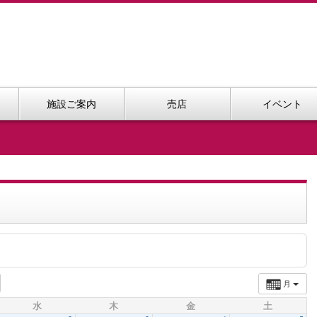
施設ご案内
売店
イベント
月
水
木
金
土