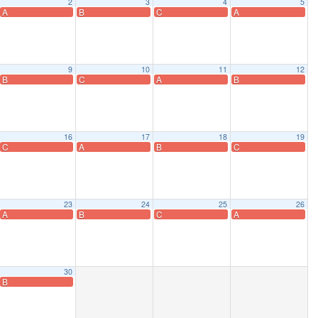
2
3
4
5
A
B
C
A
9
10
11
12
B
C
A
B
16
17
18
19
C
A
B
C
23
24
25
26
A
B
C
A
30
B