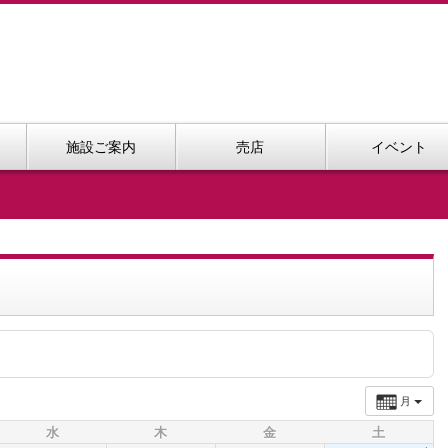
施設ご案内
売店
イベント
月
水
木
金
土