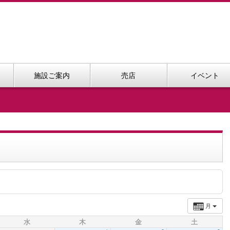
施設ご案内
売店
イベント
月
水
木
金
土