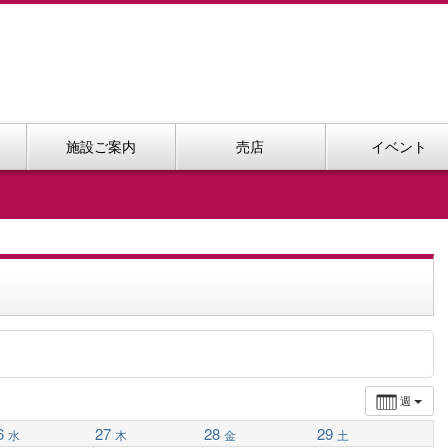
施設ご案内
売店
イベント
週
6
27
28
29
水
木
金
土