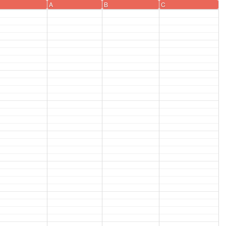
A
B
C