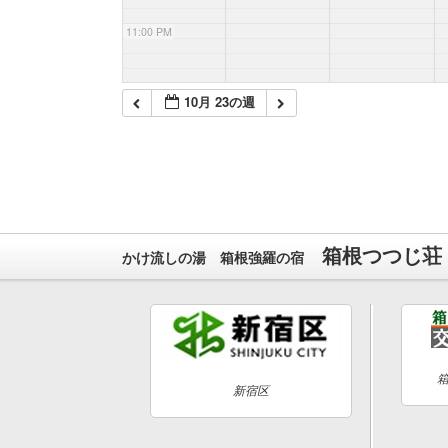
11:00 PM
10月 23の週
箱根つつじ荘
かけ流しの湯 箱根強羅の宿
新宿区