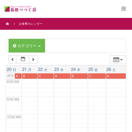
4:00 AM
お食事カレンダー
5:00 AM
カテゴリー
6:00 AM
7:00 AM
20
21
22
23
24
25
26
日
月
火
水
木
金
土
終日
A
B
C
A
B
C
A
8:00 AM
9:00 AM
10:00 AM