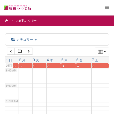
4:00 AM
お食事カレンダー
5:00 AM
カテゴリー
6:00 AM
7:00 AM
1
2
3
4
5
6
7
日
月
火
水
木
金
土
終日
A
B
C
A
B
C
A
8:00 AM
9:00 AM
10:00 AM