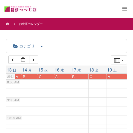
4:00 AM
お食事カレンダー
5:00 AM
カテゴリー
6:00 AM
7:00 AM
13
14
15
16
17
18
19
日
月
火
水
木
金
土
終日
A
B
C
A
B
C
A
8:00 AM
9:00 AM
10:00 AM