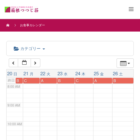
4:00 AM
お食事カレンダー
5:00 AM
カテゴリー
6:00 AM
7:00 AM
20
21
22
23
24
25
26
日
月
火
水
木
金
土
終日
B
C
A
B
C
A
B
8:00 AM
9:00 AM
10:00 AM