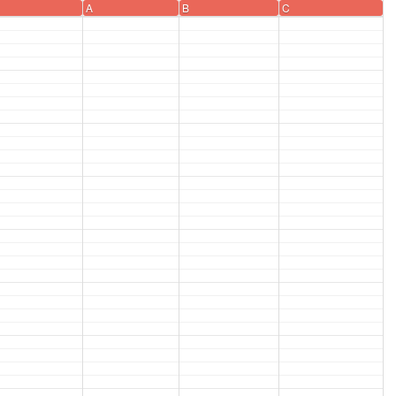
A
B
C