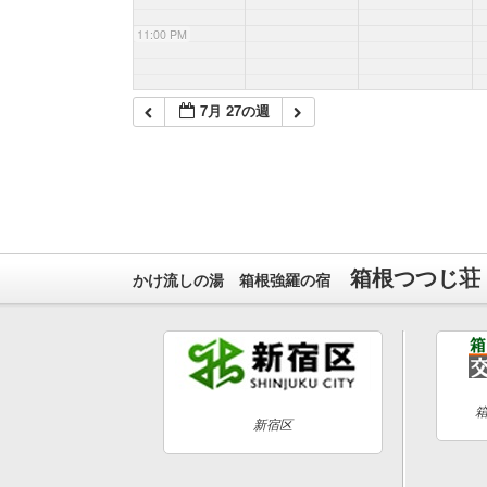
11:00 PM
7月 27の週
箱根つつじ荘
かけ流しの湯 箱根強羅の宿
新宿区