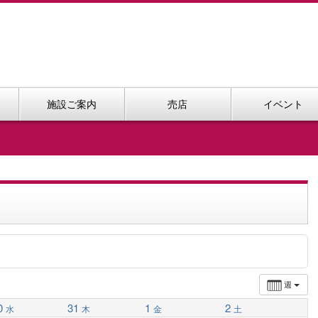
施設ご案内
売店
イベント
週
0
31
1
2
水
木
金
土