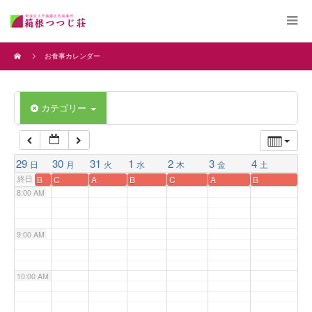
4:00 AM
お食事カレンダー
5:00 AM
カテゴリー
6:00 AM
7:00 AM
29
30
31
1
2
3
4
日
月
火
水
木
金
土
終日
B
C
A
B
C
A
B
8:00 AM
9:00 AM
10:00 AM