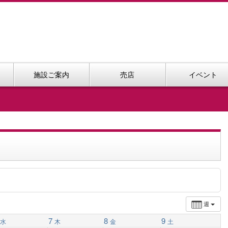
施設ご案内
売店
イベント
週
7
8
9
水
木
金
土