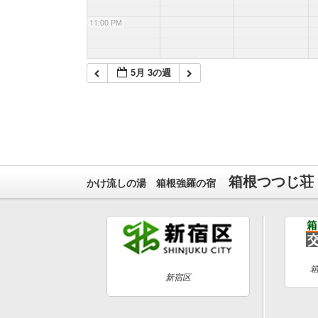
11:00 PM
5月 3の週
箱根つつじ荘
かけ流しの湯 箱根強羅の宿
新宿区