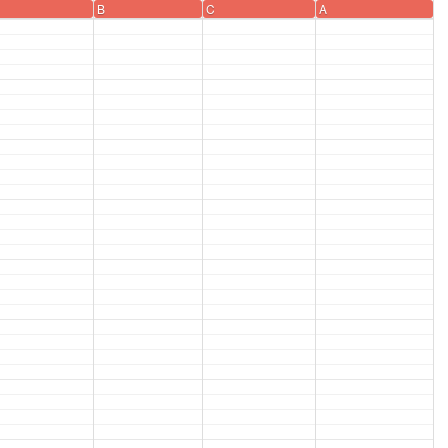
B
C
A