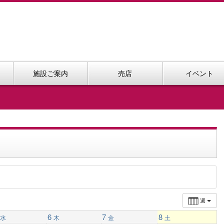
施設ご案内
売店
イベント
週
6
7
8
水
木
金
土