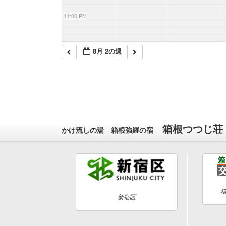
11:00 PM
8月 2の週
箱根つつじ荘
かけ流しの湯 箱根強羅の宿
新宿区