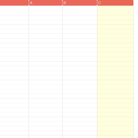
A
B
C