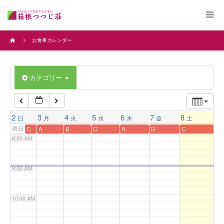
4:00 AM
お食事カレンダー
5:00 AM
カテゴリー
6:00 AM
7:00 AM
2
3
4
5
6
7
8
日
月
火
水
木
金
土
終日
C
A
B
C
A
B
C
8:00 AM
9:00 AM
10:00 AM