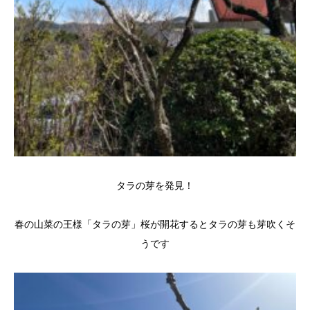
タラの芽を発見！
春の山菜の王様「タラの芽」桜が開花するとタラの芽も芽吹くそ
うです