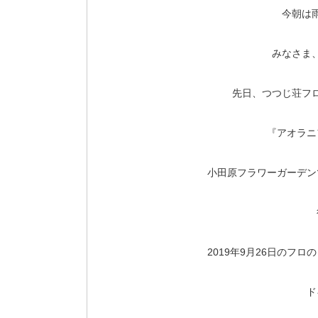
今朝は
みなさま
先日、つつじ荘フ
『アオラニ
小田原フラワーガーデン
2019年9月26日のフ
ド