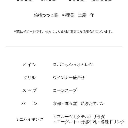
箱根つつじ荘 料理長 土屋 守
写真はイメージです。仕入により食材が変更になる場合がございます。
メ イ ン
スパニッシュオムレツ
グリル
ウインナー盛合せ
ス ー プ
コーンスープ
パ ン
京都・進々堂 焼きたてパン
・フルーツカクテル・サラダ
ミニバイキング
・ヨーグルト・丹那牛乳・各種ドリンク