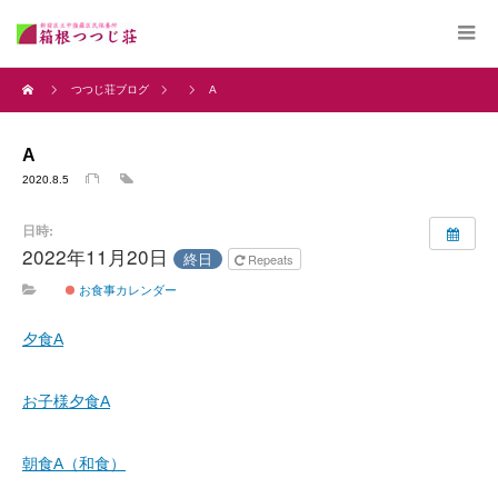
つつじ荘ブログ
A
A
2020.8.5
日時:
2022年11月20日
終日
Repeats
お食事カレンダー
夕食A
お子様夕食A
朝食A（和食）