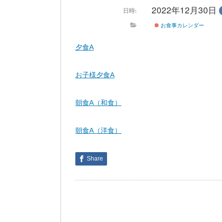
2022年12月30日
日時:
お食事カレンダー
夕食A
お子様夕食A
朝食A（和食）
朝食A（洋食）
Share