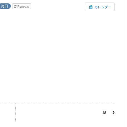
終日
Repeats
カレンダー
B