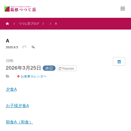
つつじ荘ブログ
A
A
2020.8.5
日時:
2026年3月25日
終日
Repeats
お食事カレンダー
夕食A
お子様夕食A
朝食A（和食）