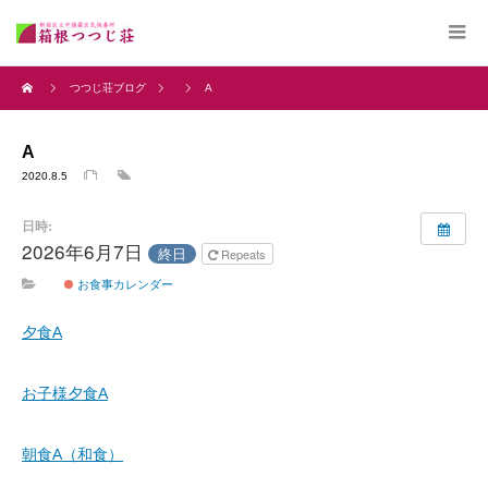
つつじ荘ブログ
A
A
2020.8.5
日時:
2026年6月7日
終日
Repeats
お食事カレンダー
夕食A
お子様夕食A
朝食A（和食）