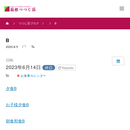
つつじ荘ブログ
B
B
2020.8.5
日時:
2023年6月14日
終日
Repeats
お食事カレンダー
夕食B
お子様夕食B
朝食和食B