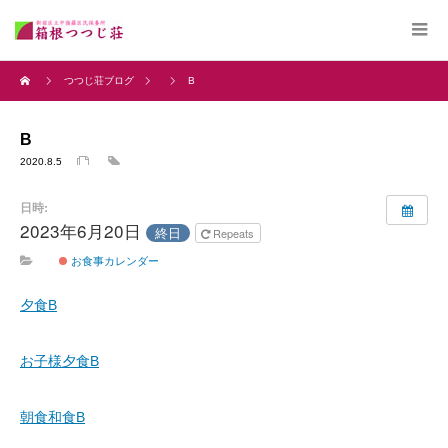
つつじ荘ブログ
B
B
2020.8.5
日時:
2023年6月20日
終日
Repeats
お食事カレンダー
夕食B
お子様夕食B
朝食和食B