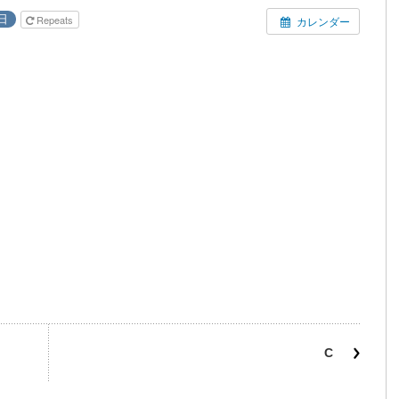
日
Repeats
カレンダー
C