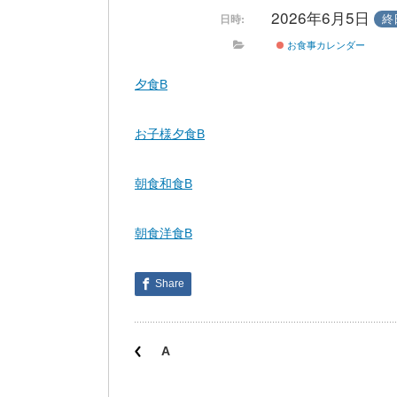
2026年6月5日
終
日時:
お食事カレンダー
夕食B
お子様夕食B
朝食和食B
朝食洋食B
Share
A