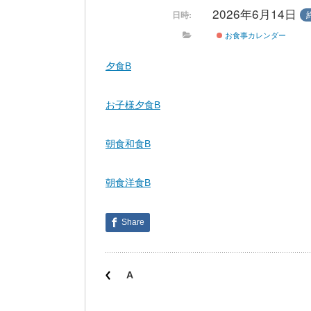
2026年6月14日
日時:
お食事カレンダー
夕食B
お子様夕食B
朝食和食B
朝食洋食B
Share
A