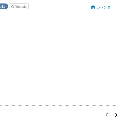
終日
Repeats
カレンダー
C