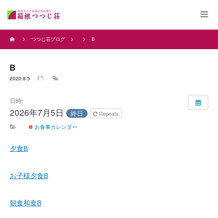
つつじ荘ブログ
B
B
2020.8.5
日時:
2026年7月5日
終日
Repeats
お食事カレンダー
夕食B
お子様夕食B
朝食和食B