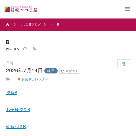
つつじ荘ブログ
B
B
2020.8.5
日時:
2026年7月14日
終日
Repeats
お食事カレンダー
夕食B
お子様夕食B
朝食和食B