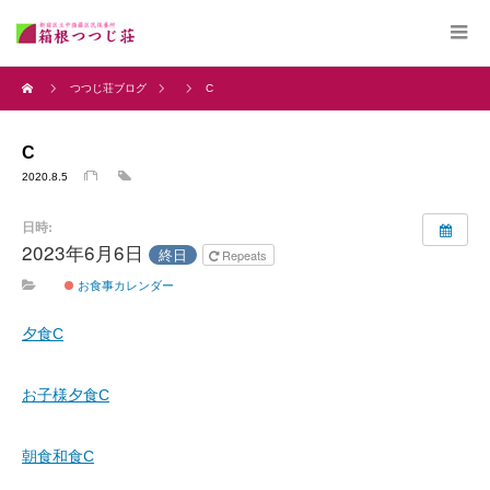
つつじ荘ブログ
C
C
2020.8.5
日時:
2023年6月6日
終日
Repeats
お食事カレンダー
夕食C
お子様夕食C
朝食和食C