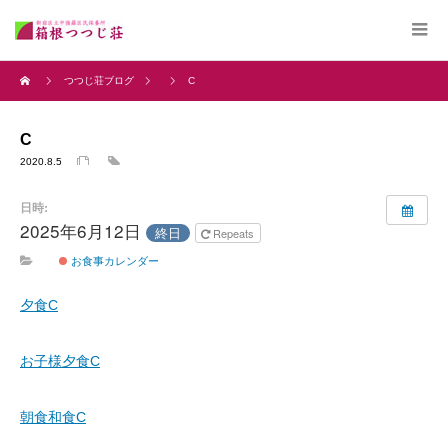
つつじ荘ブログ
C
C
2020.8.5
日時:
2025年6月12日
終日
Repeats
お食事カレンダー
夕食C
お子様夕食C
朝食和食C