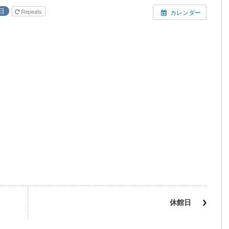
日
Repeats
カレンダー
休館日