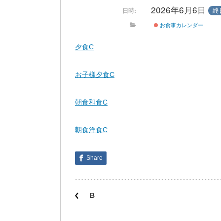
2026年6月6日
終
日時:
お食事カレンダー
夕食C
お子様夕食C
朝食和食C
朝食洋食C
Share
B