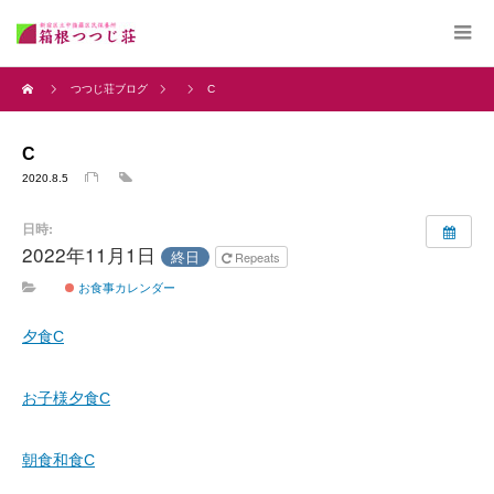
つつじ荘ブログ
C
C
2020.8.5
日時:
2022年11月1日
終日
Repeats
お食事カレンダー
夕食C
お子様夕食C
朝食和食C